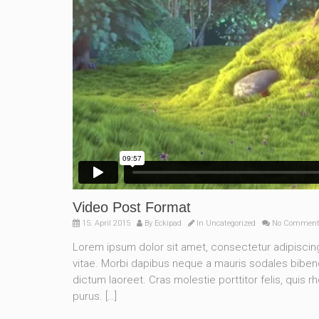
Video Post Format
15. April 2015
By
Eckipad
In
Uncategorized
No Commen
Lorem ipsum dolor sit amet, consectetur adipisci
vitae. Morbi dapibus neque a mauris sodales bibendu
dictum laoreet. Cras molestie porttitor felis, quis 
purus. […]