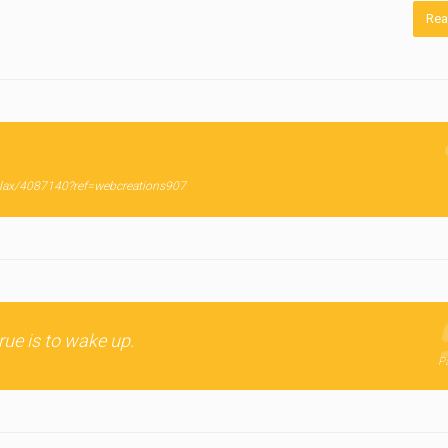
Rea
allax/4087140?ref=webcreations907
ue is to wake up.
Pa