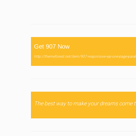
Get 907 Now
http://themeforest.net/item/907-responsive-wp-one-page-par
The best way to make your dreams come tr