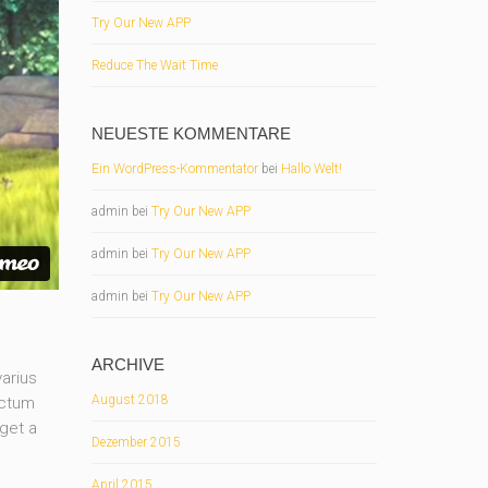
Try Our New APP
Reduce The Wait Time
NEUESTE KOMMENTARE
Ein WordPress-Kommentator
bei
Hallo Welt!
admin
bei
Try Our New APP
admin
bei
Try Our New APP
admin
bei
Try Our New APP
ARCHIVE
arius
August 2018
ictum
eget a
Dezember 2015
April 2015