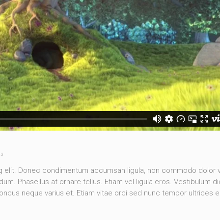
ts
ng elit. Donec condimentum accumsan ligula, non commodo dolor v
m. Phasellus at ornare tellus. Etiam vel ligula eros. Vestibulum d
rhoncus neque varius et. Etiam vitae orci sed nunc tempor ultrices 