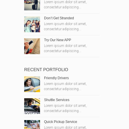
Lorem ipsum dolor sit amet,
consectetur adipiscing...
Don’t Get Stranded
Lorem ipsum dolor sit amet,
consectetur adipiscing...
Try Our New APP
Lorem ipsum dolor sit amet,
consectetur adipiscing...
RECENT PORTFOLIO
Friendly Drivers
Lorem ipsum dolor sit amet,
consectetur adipiscing...
Shuttle Services
Lorem ipsum dolor sit amet,
consectetur adipiscing...
Quick Pickup Service
Lorem ipsum dolor sit amet,